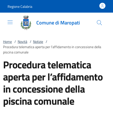
Vai al contenuto
accedi al menu
footer.enter
Regione Calabria
Comune di Maropati
Home
/
Novità
/
Notizie
/
Procedura telematica aperta per l’affidamento in concessione della
piscina comunale
Procedura telematica
aperta per l’affidamento
in concessione della
piscina comunale