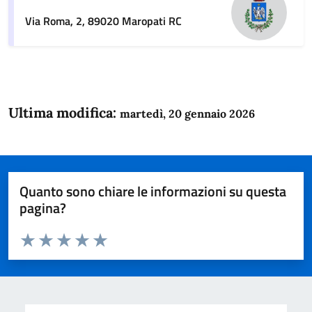
Via Roma, 2, 89020 Maropati RC
Ultima modifica:
martedì, 20 gennaio 2026
Quanto sono chiare le informazioni su questa
pagina?
Valuta da 1 a 5 stelle la pagina
Domanda
Valuta 1 stelle su 5
Valuta 2 stelle su 5
Valuta 3 stelle su 5
Valuta 4 stelle su 5
Valuta 5 stelle su 5