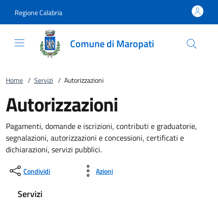
Vai al contenuto
accedi al menu
footer.enter
Regione Calabria
Comune di Maropati
Home
/
Servizi
/
Autorizzazioni
Autorizzazioni
Pagamenti, domande e iscrizioni, contributi e graduatorie,
segnalazioni, autorizzazioni e concessioni, certificati e
dichiarazioni, servizi pubblici.
Condividi
Azioni
Servizi