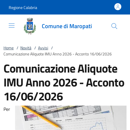
Vai al contenuto
accedi al menu
footer.enter
Regione Calabria
Comune di Maropati
Home
/
Novità
/
Avvisi
/
Comunicazione Aliquote IMU Anno 2026 - Acconto 16/06/2026
Comunicazione Aliquote
IMU Anno 2026 - Acconto
16/06/2026
Per