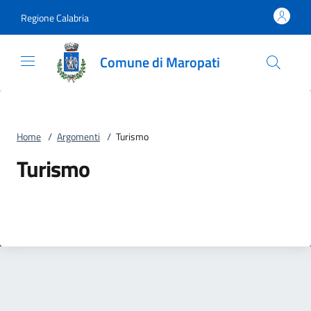
Vai al contenuto
accedi al menu
footer.enter
Regione Calabria
Comune di Maropati
Home
/
Argomenti
/
Turismo
Turismo