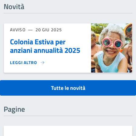
Novità
AVVISO
20 GIU 2025
Colonia Estiva per
anziani annualità 2025
LEGGI ALTRO
COLONIA ESTIVA PER ANZIANI ANNUALITÀ 2025}
Tutte le novità
Pagine